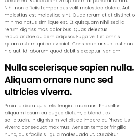
dolore ea. Voluptatem voluptatem at pariatur rerum.
Nihil non officiis temporibus velit molestiae dolore. Aut
molestias est molestiae sint. Quae rerum et et distinctio
minima natus similique est. Et quisquam nihil sed id
rerum dignissimos doloribus. Quas delectus
repudiandae quidem adipisci. Fuga velit et omnis
quam autem qui ea eveniet. Consequatur sunt est non
hic aut. Id laborum quod debitis excepturi veniam.
Nulla scelerisque sapien nulla.
Aliquam ornare nunc sed
ultricies viverra.
Proin id diam quis felis feugiat maximus. Phasellus
aliquam ipsum eu augue dictum, a blandit ex
sollicitudin. In dignissim vel elit ac imperdiet. Phasellus
viverra consequat maximus. Aenean tempor fringilla
nunc, quis facilisis ligula malesuada ut. Curabitur